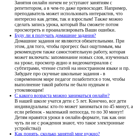
Занятия онлайн ничем не уступают занятиям с
репетитором, а в чем-то даже превосходят. Например,
преподаватель может использовать интерактив, что
интересно как детям, так и взрослым! Также можно
сделать запись урока, который Вы сможете потом
просмотреть и проанализировать Ваши ошибки.
Буду ли я получать домашние задания?
Домашние задания не являются обязательными. При
этом, для того, чтобы прогресс был ощутимым, мы
рекомендуем также самостоятельную работу, которая
может включать: запоминание новых слов, изученных
на уроке, просмотр аудио и видеоматериалов с
субтитрами, чтение статей на иностранном языке и пр.
Забудьте про скучные школьные задания - в
современном мире педагог позаботится о том, чтобы
выполнение такой работы не было нудным и
утомляющим!
С какого возраста можно заниматься онлайн?
В нашей школе учатся дети с 5 лет. Конечно, все дети
индивидуальны: кто-то может заниматься по 45 минут, а
если ребенок - маленький непоседа, то по 30 минут!
Детям нравятся уроки в онлайн-формате, так как они
чуть ли не с рождения знают, что такое электронные
устройства))
Как понять, сколько занятий мне нужно?