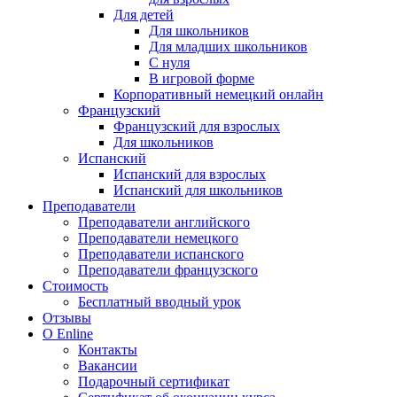
Для детей
Для школьников
Для младших школьников
С нуля
В игровой форме
Корпоративный немецкий онлайн
Французский
Французский для взрослых
Для школьников
Испанский
Испанский для взрослых
Испанский для школьников
Преподаватели
Преподаватели английского
Преподаватели немецкого
Преподаватели испанского
Преподаватели французского
Стоимость
Бесплатный вводный урок
Отзывы
О Enline
Контакты
Вакансии
Подарочный сертификат