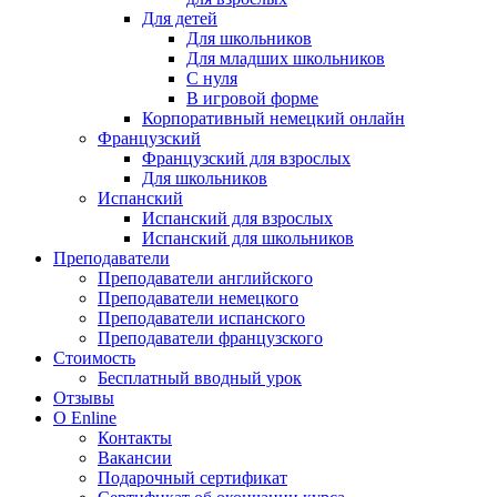
Для детей
Для школьников
Для младших школьников
С нуля
В игровой форме
Корпоративный немецкий онлайн
Французский
Французский для взрослых
Для школьников
Испанский
Испанский для взрослых
Испанский для школьников
Преподаватели
Преподаватели английского
Преподаватели немецкого
Преподаватели испанского
Преподаватели французского
Стоимость
Бесплатный вводный урок
Отзывы
О Enline
Контакты
Вакансии
Подарочный сертификат