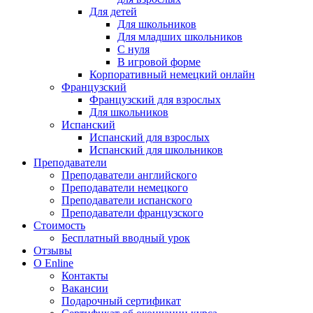
Для детей
Для школьников
Для младших школьников
С нуля
В игровой форме
Корпоративный немецкий онлайн
Французский
Французский для взрослых
Для школьников
Испанский
Испанский для взрослых
Испанский для школьников
Преподаватели
Преподаватели английского
Преподаватели немецкого
Преподаватели испанского
Преподаватели французского
Стоимость
Бесплатный вводный урок
Отзывы
О Enline
Контакты
Вакансии
Подарочный сертификат