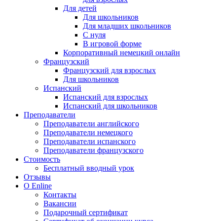
Для детей
Для школьников
Для младших школьников
С нуля
В игровой форме
Корпоративный немецкий онлайн
Французский
Французский для взрослых
Для школьников
Испанский
Испанский для взрослых
Испанский для школьников
Преподаватели
Преподаватели английского
Преподаватели немецкого
Преподаватели испанского
Преподаватели французского
Стоимость
Бесплатный вводный урок
Отзывы
О Enline
Контакты
Вакансии
Подарочный сертификат