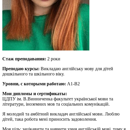
Стаж преподавания:
2 роки
Преподаю курсы:
Викладаю англійську мову для дітей
дошкільного та шкільного віку.
Уровни, с которыми работаю:
A1-B2
Мои дипломы и сертификаты:
ЦДПУ ім. В.Винниченка факультет української мови та
літератури, іноземних мов та соціальних комунікацій.
Я молодий та амбітний викладач англійської мови. Люблю
дітей, така робота мені приносить задоволення.
Моя ціль: зацікавити та навчити учня англійській мові, тому я