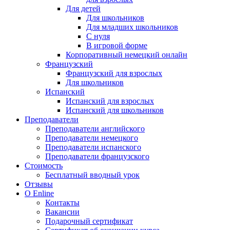
Для детей
Для школьников
Для младших школьников
С нуля
В игровой форме
Корпоративный немецкий онлайн
Французский
Французский для взрослых
Для школьников
Испанский
Испанский для взрослых
Испанский для школьников
Преподаватели
Преподаватели английского
Преподаватели немецкого
Преподаватели испанского
Преподаватели французского
Стоимость
Бесплатный вводный урок
Отзывы
О Enline
Контакты
Вакансии
Подарочный сертификат