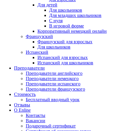
Для детей
Для школьников
Для младших школьников
С нуля
В игровой форме
Корпоративный немецкий онлайн
Французский
Французский для взрослых
Для школьников
Испанский
Испанский для взрослых
Испанский для школьников
Преподаватели
Преподаватели английского
Преподаватели немецкого
Преподаватели испанского
Преподаватели французского
Стоимость
Бесплатный вводный урок
Отзывы
О Enline
Контакты
Вакансии
Подарочный сертификат