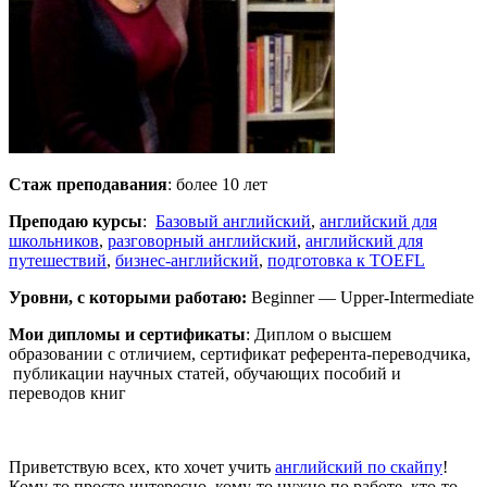
Стаж преподавания
: более 10 лет
Преподаю курсы
:
Базовый английский
,
английский для
школьников
,
разговорный английский
,
английский для
путешествий
,
бизнес-английский
,
подготовка к TOEFL
Уровни, с которыми работаю:
Beginner — Upper-Intermediate
Мои дипломы и сертификаты
: Диплом о высшем
образовании с отличием, сертификат референта-переводчика,
публикации научных статей, обучающих пособий и
переводов книг
Приветствую всех, кто хочет учить
английский по скайпу
!
Кому-то просто интересно, кому-то нужно по работе, кто-то