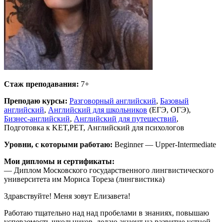
Стаж преподавания:
7+
Преподаю курсы:
Разговорный английский
,
Базовый
английский
,
Английский для школьников
(ЕГЭ, ОГЭ),
Бизнес-английский
,
Английский для путешествий
,
Подготовка к KET,PET, Английский для психологов
Уровни, с которыми работаю:
Beginner — Upper-Intermediate
Мои дипломы и сертификаты:
— Диплом Московского государственного лингвистического
университета им Мориса Тореза (лингвистика)
Здравствуйте! Меня зовут Елизавета!
Работаю тщательно над над пробелами в знаниях, повышаю
успеваемость школьников, делаю акцент на развитие устной