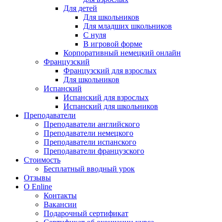
Для детей
Для школьников
Для младших школьников
С нуля
В игровой форме
Корпоративный немецкий онлайн
Французский
Французский для взрослых
Для школьников
Испанский
Испанский для взрослых
Испанский для школьников
Преподаватели
Преподаватели английского
Преподаватели немецкого
Преподаватели испанского
Преподаватели французского
Стоимость
Бесплатный вводный урок
Отзывы
О Enline
Контакты
Вакансии
Подарочный сертификат