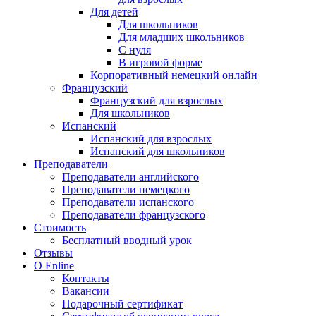
Для детей
Для школьников
Для младших школьников
С нуля
В игровой форме
Корпоративный немецкий онлайн
Французский
Французский для взрослых
Для школьников
Испанский
Испанский для взрослых
Испанский для школьников
Преподаватели
Преподаватели английского
Преподаватели немецкого
Преподаватели испанского
Преподаватели французского
Стоимость
Бесплатный вводный урок
Отзывы
О Enline
Контакты
Вакансии
Подарочный сертификат