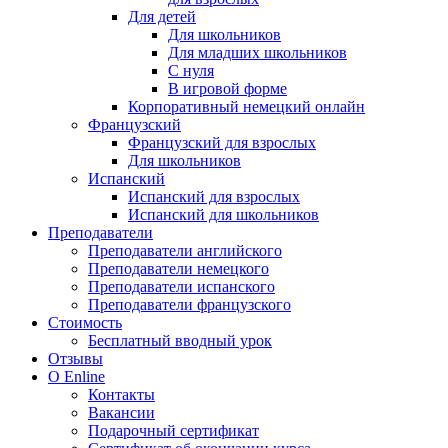
Для детей
Для школьников
Для младших школьников
С нуля
В игровой форме
Корпоративный немецкий онлайн
Французский
Французский для взрослых
Для школьников
Испанский
Испанский для взрослых
Испанский для школьников
Преподаватели
Преподаватели английского
Преподаватели немецкого
Преподаватели испанского
Преподаватели французского
Стоимость
Бесплатный вводный урок
Отзывы
О Enline
Контакты
Вакансии
Подарочный сертификат