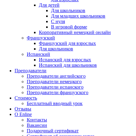
Для детей
Для школьников
Для младших школьников
С нуля
В игровой форме
Корпоративный немецкий онлайн
Французский
Французский для взрослых
Для школьников
Испанский
Испанский для взрослых
Испанский для школьников
Преподаватели
Преподаватели английского
Преподаватели немецкого
Преподаватели испанского
Преподаватели французского
Стоимость
Бесплатный вводный урок
Отзывы
О Enline
Контакты
Вакансии
Подарочный сертификат