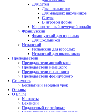
Для детей
Для школьников
Для младших школьников
С нуля
В игровой форме
Корпоративный немецкий онлайн
Французский
Французский для взрослых
Для школьников
Испанский
Испанский для взрослых
Испанский для школьников
Преподаватели
Преподаватели английского
Преподаватели немецкого
Преподаватели испанского
Преподаватели французского
Стоимость
Бесплатный вводный урок
Отзывы
О Enline
Контакты
Вакансии
Подарочный сертификат