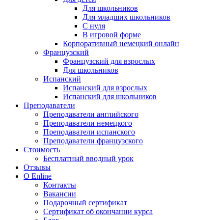
Для школьников
Для младших школьников
С нуля
В игровой форме
Корпоративный немецкий онлайн
Французский
Французский для взрослых
Для школьников
Испанский
Испанский для взрослых
Испанский для школьников
Преподаватели
Преподаватели английского
Преподаватели немецкого
Преподаватели испанского
Преподаватели французского
Стоимость
Бесплатный вводный урок
Отзывы
О Enline
Контакты
Вакансии
Подарочный сертификат
Сертификат об окончании курса