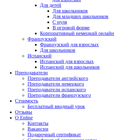
Для детей
Для школьников
Для младших школьников
С нуля
В игровой форме
Корпоративный немецкий онлайн
Французский
Французский для взрослых
Для школьников
Испанский
Испанский для взрослых
Испанский для школьников
Преподаватели
Преподаватели английского
Преподаватели немецкого
Преподаватели испанского
Преподаватели французского
Стоимость
Бесплатный вводный урок
Отзывы
О Enline
Контакты
Вакансии
Подарочный сертификат