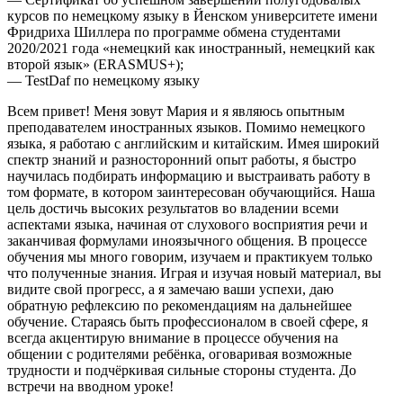
курсов по немецкому языку в Йенском университете имени
Фридриха Шиллера по программе обмена студентами
2020/2021 года «немецкий как иностранный, немецкий как
второй язык» (ERASMUS+);
— TestDaf по немецкому языку
Всем привет! Меня зовут Мария и я являюсь опытным
преподавателем иностранных языков. Помимо немецкого
языка, я работаю с английским и китайским. Имея широкий
спектр знаний и разносторонний опыт работы, я быстро
научилась подбирать информацию и выстраивать работу в
том формате, в котором заинтересован обучающийся. Наша
цель достичь высоких результатов во владении всеми
аспектами языка, начиная от слухового восприятия речи и
заканчивая формулами иноязычного общения. В процессе
обучения мы много говорим, изучаем и практикуем только
что полученные знания. Играя и изучая новый материал, вы
видите свой прогресс, а я замечаю ваши успехи, даю
обратную рефлексию по рекомендациям на дальнейшее
обучение. Стараясь быть профессионалом в своей сфере, я
всегда акцентирую внимание в процессе обучения на
общении с родителями ребёнка, оговаривая возможные
трудности и подчёркивая сильные стороны студента. До
встречи на вводном уроке!