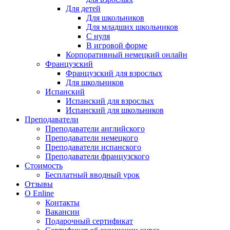
Для детей
Для школьников
Для младших школьников
С нуля
В игровой форме
Корпоративный немецкий онлайн
Французский
Французский для взрослых
Для школьников
Испанский
Испанский для взрослых
Испанский для школьников
Преподаватели
Преподаватели английского
Преподаватели немецкого
Преподаватели испанского
Преподаватели французского
Стоимость
Бесплатный вводный урок
Отзывы
О Enline
Контакты
Вакансии
Подарочный сертификат