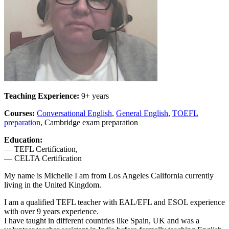
Teaching Experience:
9+ years
Courses:
Conversational English
,
General English
,
TOEFL
preparation
, Cambridge exam preparation
Education:
— TEFL Certification,
— CELTA Certification
My name is MicheIle I am from Los Angeles California currently
living in the United Kingdom.
I am a qualified TEFL teacher with EAL/EFL and ESOL experience
with over 9 years experience.
I have taught in different countries like Spain, UK and was a