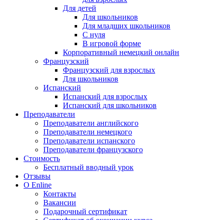
Для детей
Для школьников
Для младших школьников
С нуля
В игровой форме
Корпоративный немецкий онлайн
Французский
Французский для взрослых
Для школьников
Испанский
Испанский для взрослых
Испанский для школьников
Преподаватели
Преподаватели английского
Преподаватели немецкого
Преподаватели испанского
Преподаватели французского
Стоимость
Бесплатный вводный урок
Отзывы
О Enline
Контакты
Вакансии
Подарочный сертификат