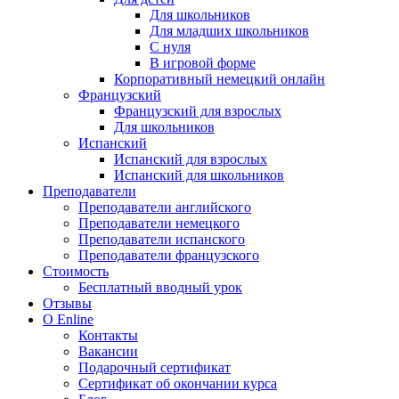
Для школьников
Для младших школьников
С нуля
В игровой форме
Корпоративный немецкий онлайн
Французский
Французский для взрослых
Для школьников
Испанский
Испанский для взрослых
Испанский для школьников
Преподаватели
Преподаватели английского
Преподаватели немецкого
Преподаватели испанского
Преподаватели французского
Стоимость
Бесплатный вводный урок
Отзывы
О Enline
Контакты
Вакансии
Подарочный сертификат
Сертификат об окончании курса