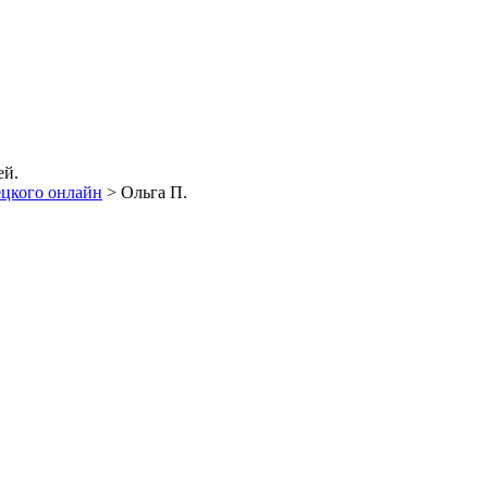
ей.
ецкого онлайн
>
Ольга П.