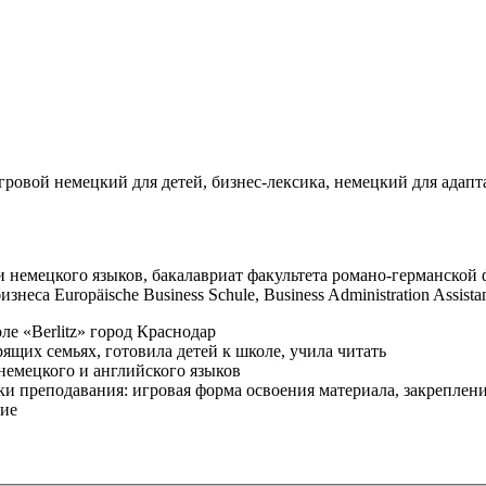
ровой немецкий для детей, бизнес-лексика, немецкий для адапт
и немецкого языков, бакалавриат факультета романо-германско
неса Europäische Business Schule, Business Administration Assi
е «Berlitz» город Краснодар
ящих семьях, готовила детей к школе, учила читать
емецкого и английского языков
ки преподавания: игровая форма освоения материала, закреплени
ние