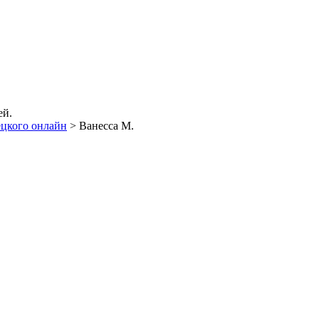
ей.
ецкого онлайн
>
Ванесса М.