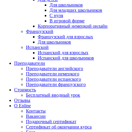
Для школьников
Для младших школьников
С нуля
В игровой форме
Корпоративный немецкий онлайн
Французский
Французский для взрослых
Для школьников
Испанский
Испанский для взрослых
Испанский для школьников
Преподаватели
Преподаватели английского
Преподаватели немецкого
Преподаватели испанского
Преподаватели французского
Стоимость
Бесплатный вводный урок
Отзывы
О Enline
Контакты
Вакансии
Подарочный сертификат
Сертификат об окончании курса