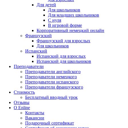
Для детей
Для школьников
Для младших школьников
С нуля
В игровой форме
Корпоративный немецкий онлайн
Французский
Французский для взрослых
Для школьников
Испанский
Испанский для взрослых
Испанский для школьников
Преподаватели
Преподаватели английского
Преподаватели немецкого
Преподаватели испанского
Преподаватели французского
Стоимость
Бесплатный вводный урок
Отзывы
О Enline
Контакты
Вакансии
Подарочный сертификат