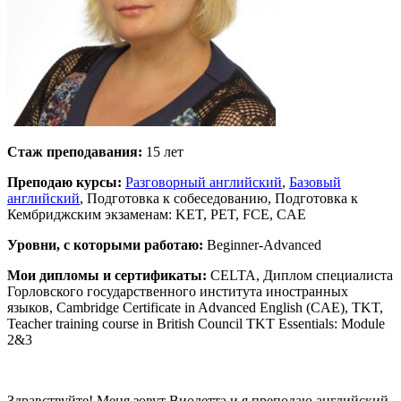
Стаж преподавания:
15 лет
Преподаю курсы:
Разговорный английский
,
Базовый
английский
, Подготовка к собеседованию, Подготовка к
Кембриджским экзаменам: KET, PET, FCE, CAE
Уровни, с которыми работаю:
Beginner-Advanced
Мои дипломы и сертификаты:
CELTA, Диплом специалиста
Горловского государственного института иностранных
языков, Cambridge Certificate in Advanced English (CAE), TKT,
Teacher training course in British Council TKT Essentials: Module
2&3
Здравствуйте! Меня зовут Виолетта и я преподаю английский