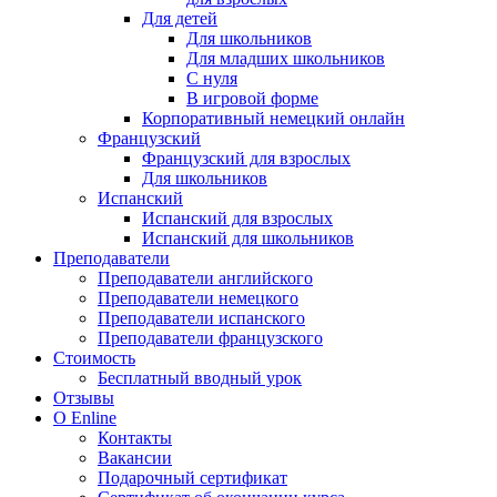
Для детей
Для школьников
Для младших школьников
С нуля
В игровой форме
Корпоративный немецкий онлайн
Французский
Французский для взрослых
Для школьников
Испанский
Испанский для взрослых
Испанский для школьников
Преподаватели
Преподаватели английского
Преподаватели немецкого
Преподаватели испанского
Преподаватели французского
Стоимость
Бесплатный вводный урок
Отзывы
О Enline
Контакты
Вакансии
Подарочный сертификат