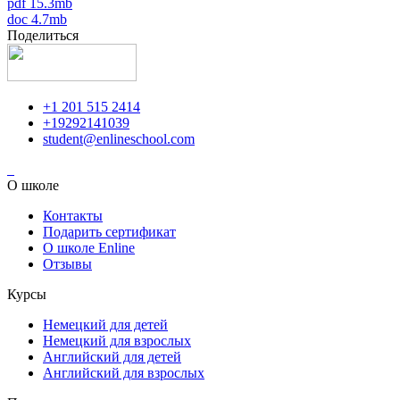
pdf 15.3mb
doc 4.7mb
Поделиться
+1 201 515 2414
+19292141039
student@enlineschool.com
О школе
Контакты
Подарить сертификат
О школе Enline
Отзывы
Курсы
Немецкий для детей
Немецкий для взрослых
Английский для детей
Английский для взрослых