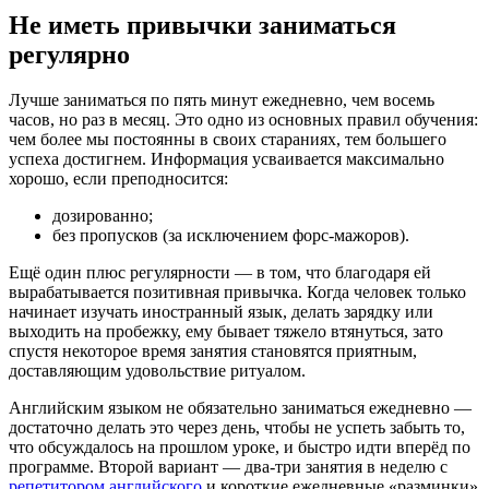
Не иметь привычки заниматься
регулярно
Лучше заниматься по пять минут ежедневно, чем восемь
часов, но раз в месяц. Это одно из основных правил обучения:
чем более мы постоянны в своих стараниях, тем большего
успеха достигнем. Информация усваивается максимально
хорошо, если преподносится:
дозированно;
без пропусков (за исключением форс-мажоров).
Ещё один плюс регулярности — в том, что благодаря ей
вырабатывается позитивная привычка. Когда человек только
начинает изучать иностранный язык, делать зарядку или
выходить на пробежку, ему бывает тяжело втянуться, зато
спустя некоторое время занятия становятся приятным,
доставляющим удовольствие ритуалом.
Английским языком не обязательно заниматься ежедневно —
достаточно делать это через день, чтобы не успеть забыть то,
что обсуждалось на прошлом уроке, и быстро идти вперёд по
программе. Второй вариант — два-три занятия в неделю с
репетитором английского
и короткие ежедневные «разминки»