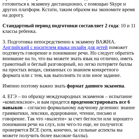
готовиться к экзамену дистанционно, с помощью Skype и
других платформ. Кстати, таким образом вы экономите время
на дорогу.
Стандартный период подготовки составляет 2 года
: 10 и 11
классы ребенка.
3. Подготовка непосредственно к экзамену ВАЖНА.
Английский с носителем языка онлайн для детей
поможет
подтянуть говорение и понимание речи. Но следует обратить
внимание на то, что
вы можете знать язык на отлично, иметь
грамотный и беглый разговорный, но легко потеряете баллы
на простых вещах, связанных со знанием конкретного
формата или с тем, как выполнять то или иное задание.
Именно поэтому важно знать
формат данного экзамена
.
4. ЕГЭ – по образцу международных экзаменов – испытание
«комплексное», и вам придется
продемонстрировать все 6
навыков
– согласно формальному научному делению: знание
грамматики, лексики, аудирование, чтение, письмо и
говорение. Так что «вылезти» за счет беглости или хорошего
понимания речи на слух, или чего-то еще, не получится:
проверяется ВСЕ (хотя, конечно, за сильные аспекты вы
можете получить более высокие баллы).