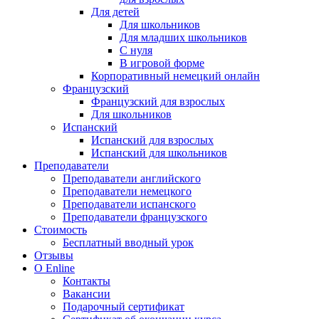
Для детей
Для школьников
Для младших школьников
С нуля
В игровой форме
Корпоративный немецкий онлайн
Французский
Французский для взрослых
Для школьников
Испанский
Испанский для взрослых
Испанский для школьников
Преподаватели
Преподаватели английского
Преподаватели немецкого
Преподаватели испанского
Преподаватели французского
Стоимость
Бесплатный вводный урок
Отзывы
О Enline
Контакты
Вакансии
Подарочный сертификат