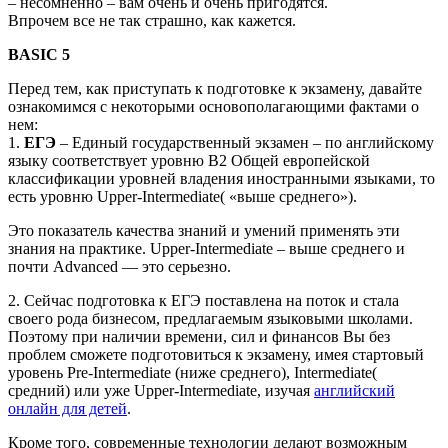
– несомненно – вам очень и очень пригодятся.
Впрочем все не так страшно, как кажется.
BASIC 5
Перед тем, как приступать к подготовке к экзамену, давайте
ознакомимся с некоторыми основополагающими фактами о
нем:
1.
ЕГЭ
– Единый государственный экзамен – по английскому
языку соответствует уровню B2 Общей европейской
классификации уровней владения иностранными языками, то
есть уровню Upper-Intermediate( «выше среднего»).
Это показатель качества знаний и умений применять эти
знания на практике. Upper-Intermediate – выше среднего и
почти Advanced — это cерьезно.
2. Сейчас подготовка к ЕГЭ поставлена на поток и стала
своего рода бизнесом, предлагаемым языковыми школами.
Поэтому при наличии времени, сил и финансов Вы без
проблем сможете подготовиться к экзамену, имея стартовый
уровень Pre-Intermediate (ниже среднего), Intermediate(
средний) или уже Upper-Intermediate, изучая
английский
онлайн для детей
.
Кроме того, современные технологии делают возможным