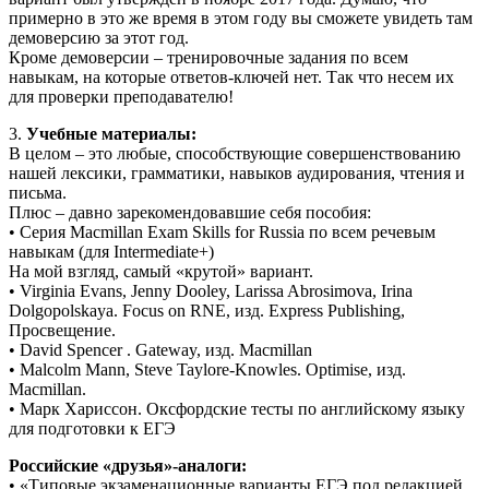
примерно в это же время в этом году вы сможете увидеть там
демоверсию за этот год.
Кроме демоверсии – тренировочные задания по всем
навыкам, на которые ответов-ключей нет. Так что несем их
для проверки преподавателю!
3.
Учебные материалы:
В целом – это любые, способствующие совершенствованию
нашей лексики, грамматики, навыков аудирования, чтения и
письма.
Плюс – давно зарекомендовавшие себя пособия:
• Серия Macmillan Exam Skills for Russia по всем речевым
навыкам (для Intermediate+)
На мой взгляд, самый «крутой» вариант.
• Virginia Evans, Jenny Dooley, Larissa Abrosimova, Irina
Dolgopolskaya. Focus on RNE, изд. Express Publishing,
Просвещение.
• David Spencer . Gateway, изд. Macmillan
• Malcolm Mann, Steve Taylore-Knowles. Optimise, изд.
Macmillan.
• Марк Хариссон. Оксфордские тесты по английскому языку
для подготовки к ЕГЭ
Российские «друзья»-аналоги:
• «Типовые экзаменационные варианты ЕГЭ под редакцией