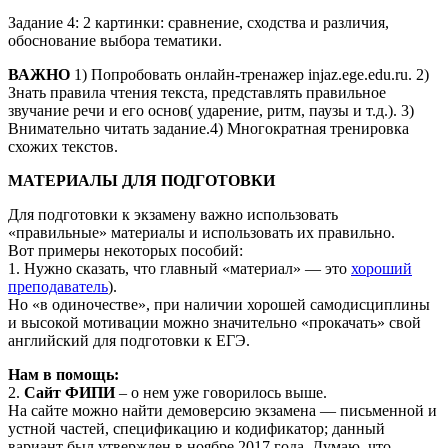
Задание 4: 2 картинки: сравнение, сходства и различия,
обоснование выбора тематики.
ВАЖНО
1) Попробовать онлайн-тренажер injaz.ege.edu.ru. 2)
Знать правила чтения текста, представлять правильное
звучание речи и его основ( ударение, ритм, паузы и т.д.). 3)
Внимательно читать задание.4) Многократная тренировка
схожих текстов.
МАТЕРИАЛЫ ДЛЯ ПОДГОТОВКИ
Для подготовки к экзамену важно использовать
«правильные» материалы и использовать их правильно.
Вот примеры некоторых пособий:
1. Нужно сказать, что главный «материал» — это
хороший
преподаватель
).
Но «в одиночестве», при наличии хорошей самодисциплины
и высокой мотивации можно значительно «прокачать» свой
английский для подготовки к ЕГЭ.
Нам в помощь:
2.
Cайт ФИПИ
– о нем уже говорилось выше.
На сайте можно найти демоверсию экзамена — письменной и
устной частей, спецификацию и кодификатор; данный
вариант был утвержден в ноябре 2017 года. Думаю, что