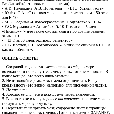
Вербицкой»( с типовыми вариантами)
• А.И. Немыкина, А.В. Почепаева — «ЕГЭ. Устная часть».
• Юнёва С.А. «Открывая мир с английским языком. 150 эссе
для ЕГЭ».
• М.А. Бодоньи «Словообразование. Подготовка к ЕГЭ».
• Е.С. Музланова « Английский. 10-11 классы. Раздел
«Письмо»» (у нее также смотри книги про другие разделы
экзамена).
• « ЕГЭ за 30 дней: экспресс-репетитор».
• Е.В. Костюк, Е.В. Боголюбова. «Типичные ошибки в ЕГЭ и
как их избежать».
ОБЩИЕ СОВЕТЫ
1. Сохраняйте здоровую
уверенность в себе
, по мере
возможности не волнуйтесь: чему быть, того не миновать. В
конце концов, это всего лишь экзамен.
2. Не позволяйте рамкам экзамена ограничивать Вашу
креативность (это верно, например, для письменной части).
3.
Не спешите
.
4. Хорошо
выспитесь и покушайте
перед экзаменом.
5. Важно также в меру
хорошее настроение
: накануне можно
послушать хорошую музыку.
6. Перестаньте напрягать мозг, судорожно листая страницы
справочников перед экзаменом. Готовиться лучше ЗАРАНЕЕ.