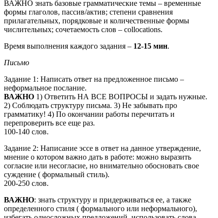
ВАЖНО знать базовые грамматические темы – временные
формы глаголов, пассив/актив; степени сравнения
прилагательных, порядковые и количественные формы
числительных; сочетаемость слов – collocations.
Время выполнения каждого задания –
12-15 мин
.
Письмо
Задание 1: Написать ответ на предложенное письмо –
неформальное послание.
ВАЖНО
1) Ответить НА ВСЕ ВОПРОСЫ и задать нужные.
2) Соблюдать структуру письма. 3) Не забывать про
грамматику! 4) По окончании работы перечитать и
перепроверить все еще раз.
100-140 слов.
Задание 2: Написание эссе в ответ на данное утверждение,
мнение о котором важно дать в работе: можно выразить
согласие или несогласие, но внимательно обосновать свое
суждение ( формальный стиль).
200-250 слов.
ВАЖНО
: знать структуру и придерживаться ее, а также
определенного стиля ( формального или неформального),
избегать односложных предложений, использовать слова —